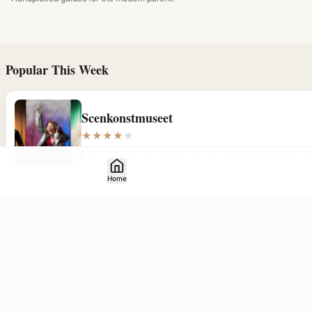
interaktiva utställningar.
400 interaktiva experi
naturvetenskap med hel
Popular This Week
Scenkonstmuseet
★
★
★
★
★
Möt scenkonstens historia och samtid bland scenkostymer, m
Home
Tom Tits Experiment
★
★
★
★
★
Besök Sveriges största och första science center – Tom Ti
Moderna Museet