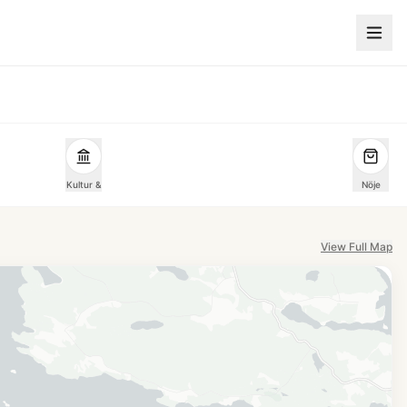
Kultur &
Nöje
View Full Map