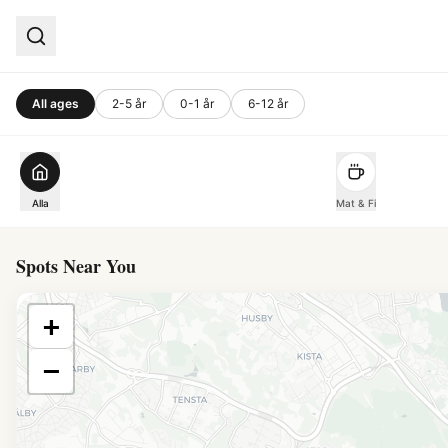
All ages
2-5 år
0-1 år
6-12 år
Alla
Mat & Fi
Spots Near You
+
−