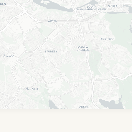
KULTUR & MUSEUM
periment
Moderna Museet
och första science
Konstmuseum i Stockholm med en av de
iment. Utforska
främsta samlingarna med modern och